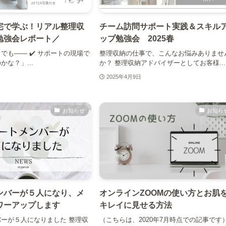
宅で学ぶ！リアル整理収
チーム訪問サポート実践＆スキル
勉強会レポート／
ップ勉強会 2025春
でも—— ✔️ サポートの現場で
整理収納の仕事で、こんなお悩みありませ
な？」...
か？ 整理収納アドバイザーとしてお客様...
2025年4月9日
お知らせ
お知ら
ンバーが５人になり、メ
オンラインZOOMの使い方とお肌
ワーアップします
キレイに見せる方法
ーが５人になりました 整理収
（こちらは、2020年7月時点での記事です